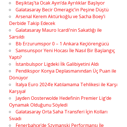
Beşiktaş’ta Ocak Ayın’da Ayrılıklar Başlıyor
Galatasaray Becir Omeragic’in Peşine Düştü
Arsenal Kerem Aktürkoğlu ve Sacha Boey’i
Derbide Takip Edecek
Galatasaray Mauro Icardi’nin Sakatlığı ile
Sarsıldı
Bb Erzurumspor 0 – 1 Ankara Keçiörengücü
Samsunspor Yeni Hocası İle Nasıl Bir Başlangıç
Yaptı?
İstanbulspor Ligdeki İlk Galibiyetini Aldı
Pendikspor Konya Deplasmanından Üç Puan ile
Dönüyor
İtalya Euro 2024’e Katılamama Tehlikesi ile Karşı
Karşıya!
Jayden Oosterwolde Hedefinin Premier Lig’de
Oynamak Olduğunu Söyledi
Galatasaray Orta Saha Transferi İçin Kolları
Sıvadı
Fenerbahçe’de Szymanski Performansı İle