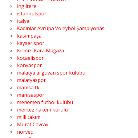
ingiltere
istanbulspor
italya
Kadınlar Avrupa Voleybol Şampiyonası
kasımpaşa
kayserispor
Kırmızı Kara Mağaza
kocaelispor
konyaspor
malatya arguvan spor kulübü
malatyaspor
manisa fk
manisaspor
menemen futbol kulübü
merkez hakem kurulu
milli takım
Murat Cavcav
norveç