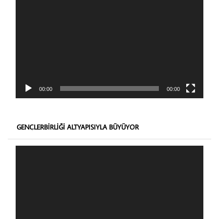
oynatıcı
00:00
00:00
GENÇLERBIRLIĞI ALTYAPISIYLA BÜYÜYOR
Video
oynatıcı