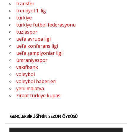
transfer
trendyol 1. lig
türkiye
türkiye futbol federasyonu
tuzlaspor
uefa avrupa ligi
uefa konferans ligi
uefa şampiyonlar ligi
ümraniyespor
vakıfbank
voleybol
voleybol haberleri
yeni malatya
ziraat türkiye kupası
GENÇLERBIRLIĞI’NIN SEZON ÖYKÜSÜ
Video