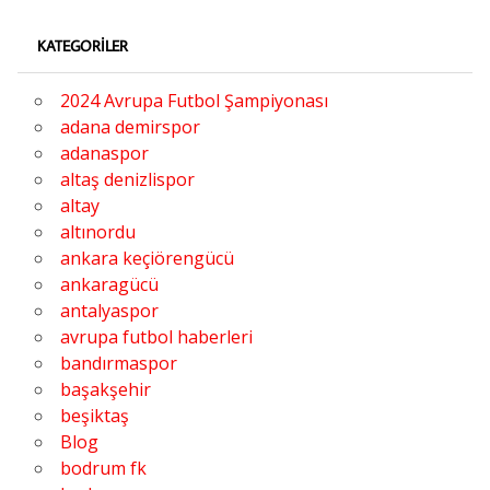
KATEGORILER
2024 Avrupa Futbol Şampiyonası
adana demirspor
adanaspor
altaş denizlispor
altay
altınordu
ankara keçiörengücü
ankaragücü
antalyaspor
avrupa futbol haberleri
bandırmaspor
başakşehir
beşiktaş
Blog
bodrum fk