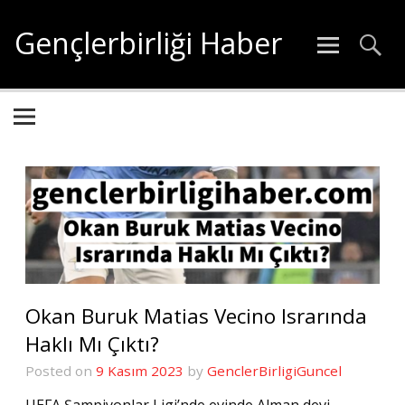
İçeriğe
geç
Gençlerbirliği Haber
Gençlerbirliği hakkında tüm güncel haberler
Okan Buruk Matias Vecino Israrında
Haklı Mı Çıktı?
Posted on
9 Kasım 2023
by
GenclerBirligiGuncel
UEFA Şampiyonlar Ligi’nde evinde Alman devi