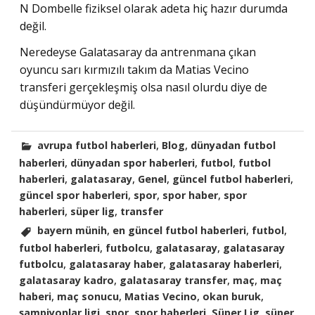
N Dombelle fiziksel olarak adeta hiç hazır durumda
değil.
Neredeyse Galatasaray da antrenmana çıkan
oyuncu sarı kırmızılı takım da Matias Vecino
transferi gerçekleşmiş olsa nasıl olurdu diye de
düşündürmüyor değil.
,
,
avrupa futbol haberleri
Blog
dünyadan futbol
,
,
,
haberleri
dünyadan spor haberleri
futbol
futbol
,
,
,
,
haberleri
galatasaray
Genel
güncel futbol haberleri
,
,
,
güncel spor haberleri
spor
spor haber
spor
,
,
haberleri
süper lig
transfer
,
,
,
bayern münih
en güncel futbol haberleri
futbol
,
,
,
futbol haberleri
futbolcu
galatasaray
galatasaray
,
,
,
futbolcu
galatasaray haber
galatasaray haberleri
,
,
,
galatasaray kadro
galatasaray transfer
maç
maç
,
,
,
,
haberi
maç sonucu
Matias Vecino
okan buruk
,
,
,
,
şampiyonlar ligi
spor
spor haberleri
Süper Lig
süper