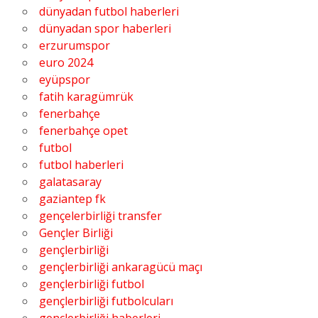
dünyadan futbol haberleri
dünyadan spor haberleri
erzurumspor
euro 2024
eyüpspor
fatih karagümrük
fenerbahçe
fenerbahçe opet
futbol
futbol haberleri
galatasaray
gaziantep fk
gençelerbirliği transfer
Gençler Birliği
gençlerbirliği
gençlerbirliği ankaragücü maçı
gençlerbirliği futbol
gençlerbirliği futbolcuları
gençlerbirliği haberleri