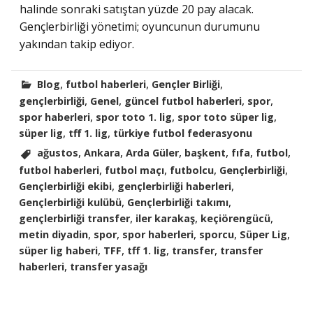
halinde sonraki satıştan yüzde 20 pay alacak.
Gençlerbirliği yönetimi; oyuncunun durumunu
yakından takip ediyor.
,
,
,
Blog
futbol haberleri
Gençler Birliği
,
,
,
,
gençlerbirliği
Genel
güncel futbol haberleri
spor
,
,
,
spor haberleri
spor toto 1. lig
spor toto süper lig
,
,
süper lig
tff 1. lig
türkiye futbol federasyonu
,
,
,
,
,
,
ağustos
Ankara
Arda Güler
başkent
fıfa
futbol
,
,
,
,
futbol haberleri
futbol maçı
futbolcu
Gençlerbirliği
,
,
Gençlerbirliği ekibi
gençlerbirliği haberleri
,
,
Gençlerbirliği kulübü
Gençlerbirliği takımı
,
,
,
gençlerbirliği transfer
iler karakaş
keçiörengücü
,
,
,
,
,
metin diyadin
spor
spor haberleri
sporcu
Süper Lig
,
,
,
,
süper lig haberi
TFF
tff 1. lig
transfer
transfer
,
haberleri
transfer yasağı