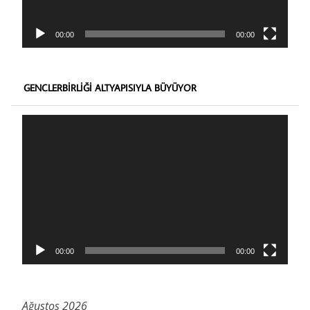
00:00
00:00
GENÇLERBIRLIĞI ALTYAPISIYLA BÜYÜYOR
Video
oynatıcı
00:00
00:00
Ağustos 2026