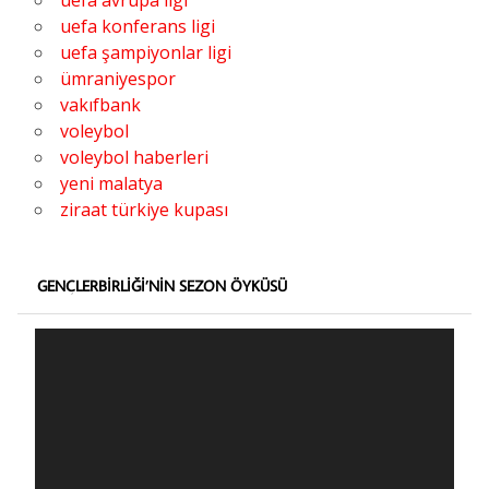
uefa konferans ligi
uefa şampiyonlar ligi
ümraniyespor
vakıfbank
voleybol
voleybol haberleri
yeni malatya
ziraat türkiye kupası
GENÇLERBIRLIĞI’NIN SEZON ÖYKÜSÜ
Video
oynatıcı