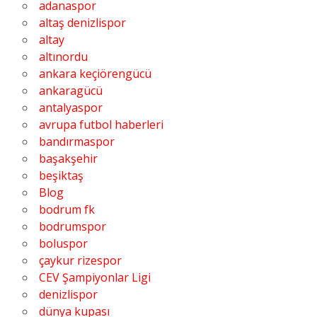
adanaspor
altaş denizlispor
altay
altınordu
ankara keçiörengücü
ankaragücü
antalyaspor
avrupa futbol haberleri
bandırmaspor
başakşehir
beşiktaş
Blog
bodrum fk
bodrumspor
boluspor
çaykur rizespor
CEV Şampiyonlar Ligi
denizlispor
dünya kupası